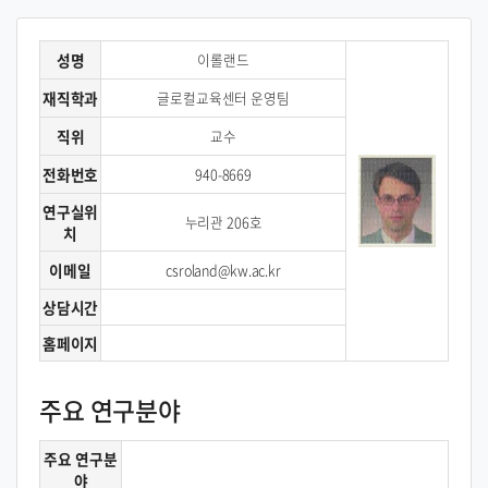
성명
이롤랜드
재직학과
글로컬교육센터 운영팀
직위
교수
전화번호
940-8669
연구실위
누리관 206호
치
이메일
csroland@kw.ac.kr
상담시간
홈페이지
주요 연구분야
주요 연구분
야