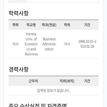
학력사항
학력
학교명
학과(전공)
학위
기간
Vienna
Univ. of
Business
1998.10.01~2
석사
Economi
Administ
석사
010.02.18
cs and
ration
Business
경력사항
근무처
직위(보직)
기간
입력된 정보가 없습니다.
주요 수상실적 및 자격증명